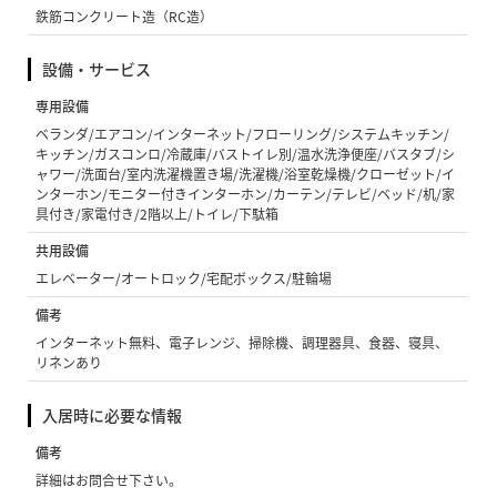
鉄筋コンクリート造（RC造）
設備・サービス
専用設備
ベランダ/エアコン/インターネット/フローリング/システムキッチン/
キッチン/ガスコンロ/冷蔵庫/バストイレ別/温水洗浄便座/バスタブ/シ
ャワー/洗面台/室内洗濯機置き場/洗濯機/浴室乾燥機/クローゼット/イ
ンターホン/モニター付きインターホン/カーテン/テレビ/ベッド/机/家
具付き/家電付き/2階以上/トイレ/下駄箱
共用設備
エレベーター/オートロック/宅配ボックス/駐輪場
備考
インターネット無料、電子レンジ、掃除機、調理器具、食器、寝具、
リネンあり
入居時に必要な情報
備考
詳細はお問合せ下さい。