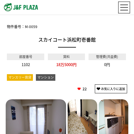
物件番号：
M-0059
スカイコート浜松町壱番館
部屋番号
賃料
管理費(共益費)
1102
18万5000円
0円
マンスリー賃貸
マンション
22