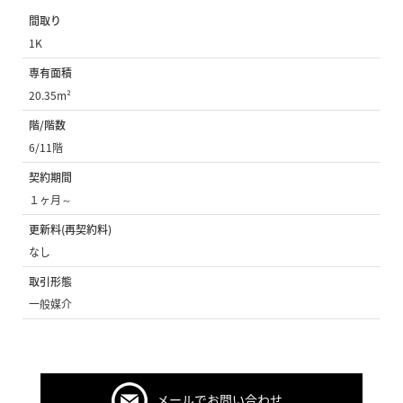
間取り
1K
専有面積
20.35m²
階/階数
6/11階
契約期間
１ヶ月～
更新料(再契約料)
なし
取引形態
一般媒介
メールでお問い合わせ