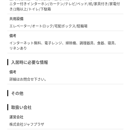
ニター付きインターホン/カーテン/テレビ/ベッド/机/家具付き/家電付
き/2階以上/トイレ/下駄箱
共用設備
エレベーター/オートロック/宅配ボックス/駐輪場
備考
インターネット無料、電子レンジ、掃除機、調理器具、食器、寝具、
リネンあり
入居時に必要な情報
備考
詳細はお問合せ下さい。
その他
取扱い会社
運営会社
株式会社ジャフプラザ