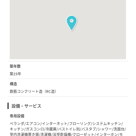
築年数
築19年
構造
鉄筋コンクリート造（RC造）
設備・サービス
専用設備
ベランダ/エアコン/インターネット/フローリング/システムキッチン/
キッチン/ガスコンロ/冷蔵庫/バストイレ別/バスタブ/シャワー/洗面台/
室内洗濯機置き場/洗濯機/浴室乾燥機/クローゼット/インターホン/モ