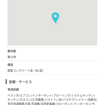
築年数
築19年
構造
鉄筋コンクリート造（RC造）
設備・サービス
専用設備
ベランダ/エアコン/インターネット/フローリング/システムキッチン/
キッチン/ガスコンロ/冷蔵庫/バストイレ別/バスタブ/シャワー/洗面台/
室内洗濯機置き場/洗濯機/浴室乾燥機/クローゼット/インターホン/モ