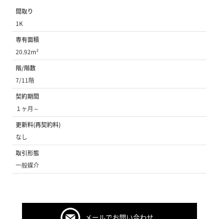
間取り
1K
専有面積
20.92m²
階/階数
7/11階
契約期間
１ヶ月～
更新料(再契約料)
なし
取引形態
一般媒介
メールでお問い合わせ