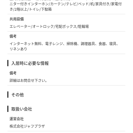
ニター付きインターホン/カーテン/テレビ/ベッド/机/家具付き/家電付
き/2階以上/トイレ/下駄箱
共用設備
エレベーター/オートロック/宅配ボックス/駐輪場
備考
インターネット無料、電子レンジ、掃除機、調理器具、食器、寝具、
リネンあり
入居時に必要な情報
備考
詳細はお問合せ下さい。
その他
取扱い会社
運営会社
株式会社ジャフプラザ