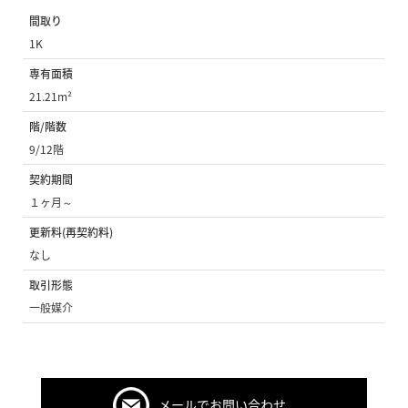
間取り
1K
専有面積
21.21m²
階/階数
9/12階
契約期間
１ヶ月～
更新料(再契約料)
なし
取引形態
一般媒介
メールでお問い合わせ