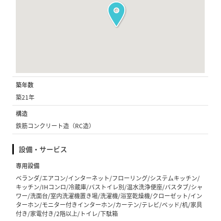
築年数
築21年
構造
鉄筋コンクリート造（RC造）
設備・サービス
専用設備
ベランダ/エアコン/インターネット/フローリング/システムキッチン/
キッチン/IHコンロ/冷蔵庫/バストイレ別/温水洗浄便座/バスタブ/シャ
ワー/洗面台/室内洗濯機置き場/洗濯機/浴室乾燥機/クローゼット/イン
ターホン/モニター付きインターホン/カーテン/テレビ/ベッド/机/家具
付き/家電付き/2階以上/トイレ/下駄箱