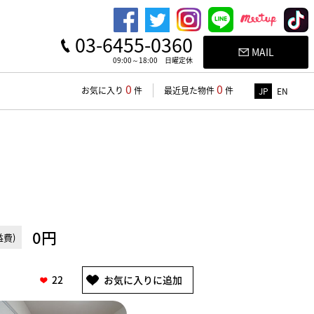
03-6455-0360
MAIL
09:00～18:00 日曜定休
0
0
お気に入り
件
最近見た物件
件
JP
EN
0円
費)
22