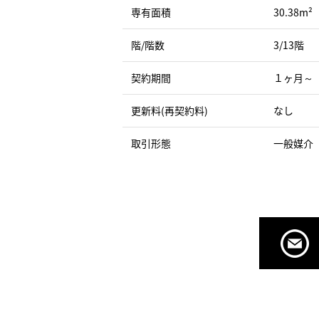
専有面積
30.38m²
階/階数
3/13階
契約期間
１ヶ月～
更新料(再契約料)
なし
取引形態
一般媒介