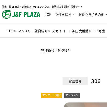
関東・関西(東京・大阪など)のシェアハウス。英語対応賃貸物件情報サイト
TOP
物件を探す
お役立ち / その他
TOP
>
マンスリー賃貸紹介
>
スカイコート神田弐番館
> 306号室
物件番号：
M-0414
306
部屋番号
マンスリー賃貸
マンション