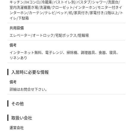
キッチン/IHコンロ/冷蔵庫/バストイレ別/バスタブ/シャワー/洗面台/
室内洗濯機置き場/洗濯機/クローゼット/インターホン/モニター付きイ
ンターホン/カーテン/テレビ/ベッド/机/家具付き/家電付き/2階以上/ト
イレ/下駄箱
共用設備
エレベーター/オートロック/宅配ボックス/駐輪場
備考
インターネット無料、電子レンジ、掃除機、調理器具、食器、寝具、
リネンあり
入居時に必要な情報
備考
詳細はお問合せ下さい。
その他
取扱い会社
運営会社