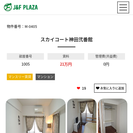
物件番号：
M-0405
スカイコート神田弐番館
部屋番号
賃料
管理費(共益費)
1005
21万円
0円
マンスリー賃貸
マンション
19