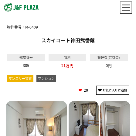
物件番号：
M-0409
スカイコート神田弐番館
部屋番号
賃料
管理費(共益費)
305
21万円
0円
マンスリー賃貸
マンション
20