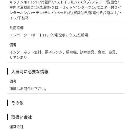
キッチン/IHコンロ/冷蔵庫/バストイレ別/バスタブ/シャワー/洗面台/
室内洗濯機置き場/洗濯機/クローゼット/インターホン/モニター付きイ
ンターホン/カーテン/テレビ/ベッド/机/家具付き/家電付き/2階以上/ト
イレ/下駄箱
共用設備
エレベーター/オートロック/宅配ボックス/駐輪場
備考
インターネット無料、電子レンジ、掃除機、調理器具、食器、寝具、
リネンあり
入居時に必要な情報
備考
詳細はお問合せ下さい。
その他
取扱い会社
運営会社