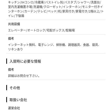
キッチン/IHコンロ/冷蔵庫/バストイレ別/バスタブ/シャワー/洗面台/
室内洗濯機置き場/洗濯機/クローゼット/インターホン/モニター付きイ
ンターホン/カーテン/テレビ/ベッド/机/家具付き/家電付き/2階以上/ト
イレ/下駄箱
共用設備
エレベーター/オートロック/宅配ボックス/駐輪場
備考
インターネット無料、電子レンジ、掃除機、調理器具、食器、寝具、
リネンあり
入居時に必要な情報
備考
詳細はお問合せ下さい。
その他
取扱い会社
運営会社