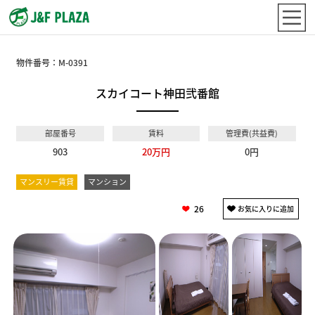
物件番号：
M-0391
スカイコート神田弐番館
部屋番号
賃料
管理費(共益費)
903
20万円
0円
マンスリー賃貸
マンション
26