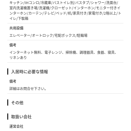
キッチン/IHコンロ/冷蔵庫/バストイレ別/バスタブ/シャワー/洗面台/
室内洗濯機置き場/洗濯機/クローゼット/インターホン/モニター付きイ
ンターホン/カーテン/テレビ/ベッド/机/家具付き/家電付き/2階以上/ト
イレ/下駄箱
共用設備
エレベーター/オートロック/宅配ボックス/駐輪場
備考
インターネット無料、電子レンジ、掃除機、調理器具、食器、寝具、
リネンあり
入居時に必要な情報
備考
詳細はお問合せ下さい。
その他
取扱い会社
運営会社