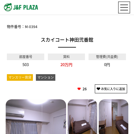
物件番号：
M-0394
スカイコート神田弐番館
部屋番号
賃料
管理費(共益費)
503
20万円
0円
マンスリー賃貸
マンション
26