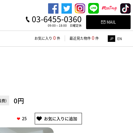
03-6455-0360
MAIL
09:00～18:00 日曜定休
0
0
お気に入り
件
最近見た物件
件
JP
EN
0円
費)
25