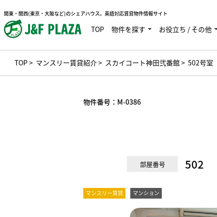
関東・関西(東京・大阪など)のシェアハウス。英語対応賃貸物件情報サイト
TOP
物件を探す
お役立ち / その他
TOP
>
マンスリー賃貸紹介
>
スカイコート神田弐番館
> 502号室
物件番号：
M-0386
502
部屋番号
マンスリー賃貸
マンション