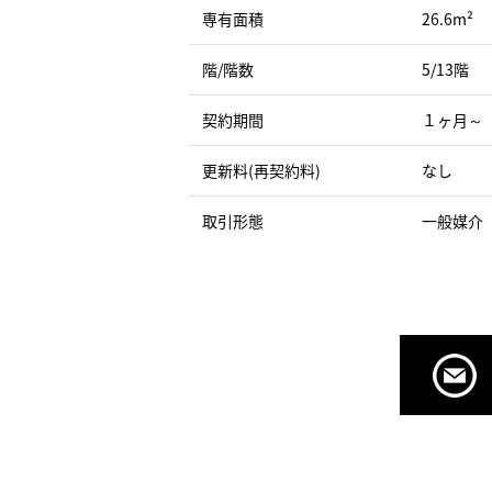
専有面積
26.6m²
階/階数
5/13階
契約期間
１ヶ月～
更新料(再契約料)
なし
取引形態
一般媒介