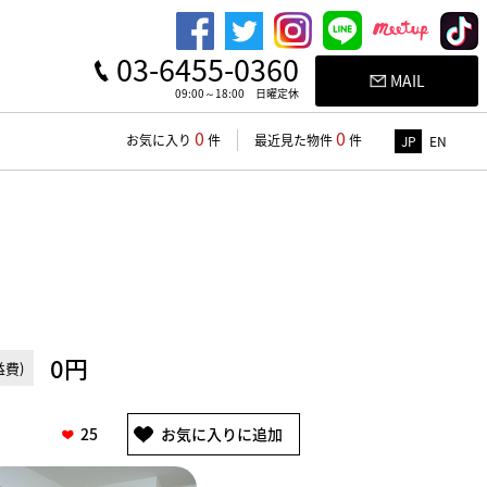
03-6455-0360
MAIL
09:00～18:00 日曜定休
0
0
お気に入り
件
最近見た物件
件
JP
EN
0円
費)
25