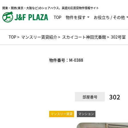
関東・関西(東京・大阪など)のシェアハウス。英語対応賃貸物件情報サイト
TOP
物件を探す
お役立ち / その他
TOP
>
マンスリー賃貸紹介
>
スカイコート神田弐番館
> 302号室
物件番号：
M-0388
302
部屋番号
マンスリー賃貸
マンション