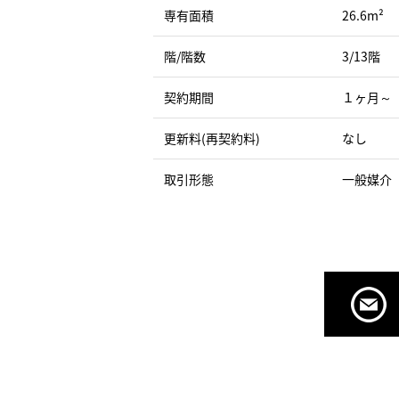
専有面積
26.6m²
階/階数
3/13階
契約期間
１ヶ月～
更新料(再契約料)
なし
取引形態
一般媒介