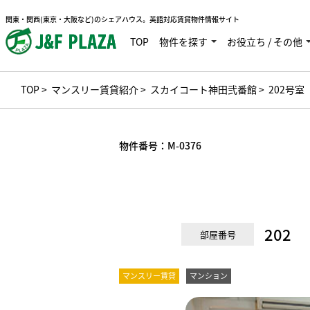
関東・関西(東京・大阪など)のシェアハウス。英語対応賃貸物件情報サイト
TOP
物件を探す
お役立ち / その他
TOP
>
マンスリー賃貸紹介
>
スカイコート神田弐番館
> 202号室
物件番号：
M-0376
202
部屋番号
マンスリー賃貸
マンション