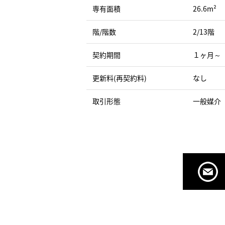
専有面積
26.6m²
階/階数
2/13階
契約期間
１ヶ月～
更新料(再契約料)
なし
取引形態
一般媒介