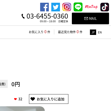
03-6455-0360
MAIL
09:00～18:00 日曜定休
0
0
お気に入り
件
最近見た物件
件
JP
EN
0円
費)
32