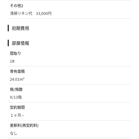
その他2
清掃リネン代 33,000円
初期費用
部屋情報
間取り
1R
専有面積
24.01m²
階/階数
9/13階
契約期間
１ヶ月～
更新料(再契約料)
なし