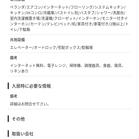
ベランダ/エアコン/インターネット/フローリング/システムキッチン/
キッチン/IHコンロ/冷蔵庫/バストイレ別/バスタブ/シャワー/洗面台/
室内洗濯機置き場/洗濯機/クローゼット/インターホン/モニター付きイ
ンターホン/カーテン/テレビ/ベッド/机/家具付き/家電付き/2階以上/ト
イレ/下駄箱
共用設備
エレベーター/オートロック/宅配ボックス/駐輪場
備考
インターネット無料、電子レンジ、掃除機、調理器具、食器、寝具、
リネンあり
入居時に必要な情報
備考
詳細はお問合せ下さい。
その他
取扱い会社