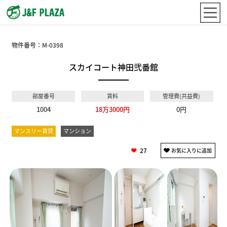
物件番号：
M-0398
スカイコート神田弐番館
部屋番号
賃料
管理費(共益費)
1004
18万3000円
0円
マンスリー賃貸
マンション
27