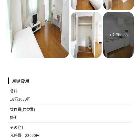
+ 7 Photos
月額費用
賃料
18万3000円
管理費(共益費)
0円
その他1
光熱費 22000円