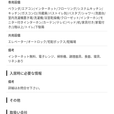
専用設備
ベランダ/エアコン/インターネット/フローリング/システムキッチン/
キッチン/ガスコンロ/冷蔵庫/バストイレ別/バスタブ/シャワー/洗面台/
室内洗濯機置き場/洗濯機/浴室乾燥機/クローゼット/インターホン/モ
ニター付きインターホン/カーテン/テレビ/ベッド/机/家具付き/家電付
き/2階以上/トイレ/下駄箱
共用設備
エレベーター/オートロック/宅配ボックス/駐輪場
備考
インターネット無料、電子レンジ、掃除機、調理器具、食器、寝具、
リネンあり
入居時に必要な情報
備考
詳細はお問合せ下さい。
その他
取扱い会社