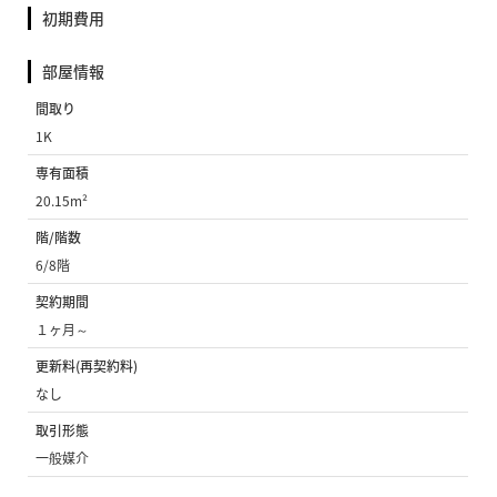
初期費用
部屋情報
間取り
1K
専有面積
20.15m²
階/階数
6/8階
契約期間
１ヶ月～
更新料(再契約料)
なし
取引形態
一般媒介