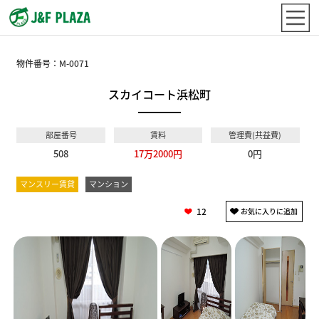
物件番号：
M-0071
スカイコート浜松町
部屋番号
賃料
管理費(共益費)
508
17万2000円
0円
マンスリー賃貸
マンション
12