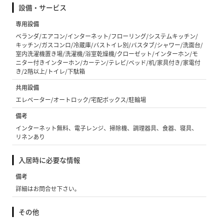
設備・サービス
専用設備
ベランダ/エアコン/インターネット/フローリング/システムキッチン/
キッチン/ガスコンロ/冷蔵庫/バストイレ別/バスタブ/シャワー/洗面台/
室内洗濯機置き場/洗濯機/浴室乾燥機/クローゼット/インターホン/モ
ニター付きインターホン/カーテン/テレビ/ベッド/机/家具付き/家電付
き/2階以上/トイレ/下駄箱
共用設備
エレベーター/オートロック/宅配ボックス/駐輪場
備考
インターネット無料、電子レンジ、掃除機、調理器具、食器、寝具、
リネンあり
入居時に必要な情報
備考
詳細はお問合せ下さい。
その他