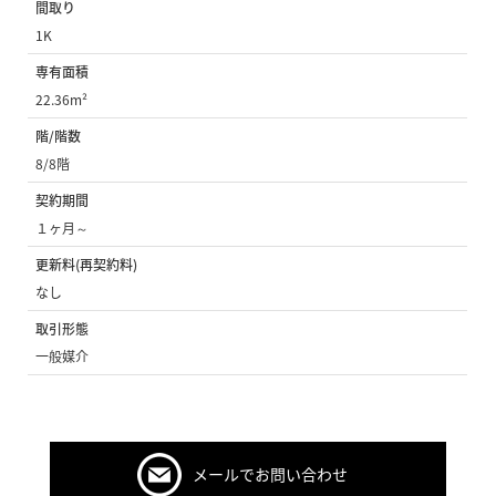
間取り
1K
専有面積
22.36m²
階/階数
8/8階
契約期間
１ヶ月～
更新料(再契約料)
なし
取引形態
一般媒介
メールでお問い合わせ