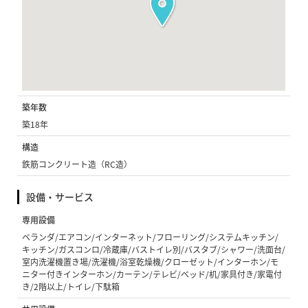
築年数
築18年
構造
鉄筋コンクリート造（RC造）
設備・サービス
専用設備
ベランダ/エアコン/インターネット/フローリング/システムキッチン/
キッチン/ガスコンロ/冷蔵庫/バストイレ別/バスタブ/シャワー/洗面台/
室内洗濯機置き場/洗濯機/浴室乾燥機/クローゼット/インターホン/モ
ニター付きインターホン/カーテン/テレビ/ベッド/机/家具付き/家電付
き/2階以上/トイレ/下駄箱