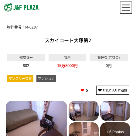
物件番号：
M-0287
スカイコート大塚第2
部屋番号
賃料
管理費(共益費)
802
15万8000円
0円
マンスリー賃貸
マンション
5
+ 6 Photos