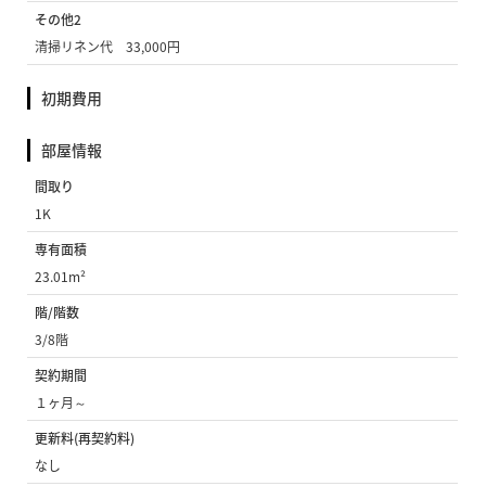
その他2
清掃リネン代 33,000円
初期費用
部屋情報
間取り
1K
専有面積
23.01m²
階/階数
3/8階
契約期間
１ヶ月～
更新料(再契約料)
なし