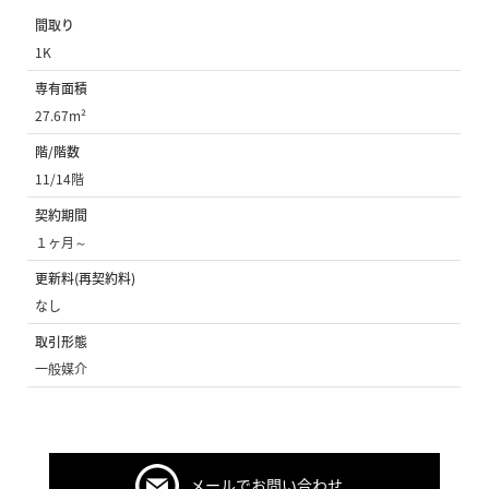
間取り
1K
専有面積
27.67m²
階/階数
11/14階
契約期間
１ヶ月～
更新料(再契約料)
なし
取引形態
一般媒介
メールでお問い合わせ