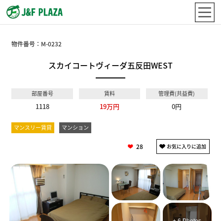
物件番号：
M-0232
スカイコートヴィーダ五反田WEST
部屋番号
賃料
管理費(共益費)
1118
19万円
0円
マンスリー賃貸
マンション
28