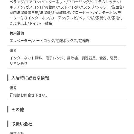
ベランダ/エアコン/インターネット/フローリング/システムキッチン/
キッチン/ガスコンロ/冷蔵庫/バストイレ別/バスタブ/シャワー/洗面台/
室内洗濯機置き場/洗濯機/浴室乾燥機/クローゼット/インターホン/モ
ニター付きインターホン/カーテン/テレビ/ベッド/机/家具付き/家電付
き/2階以上/トイレ/下駄箱
共用設備
エレベーター/オートロック/宅配ボックス/駐輪場
備考
インターネット無料、電子レンジ、掃除機、調理器具、食器、寝具、
リネンあり
入居時に必要な情報
備考
詳細はお問合せ下さい。
その他
取扱い会社
運営会社