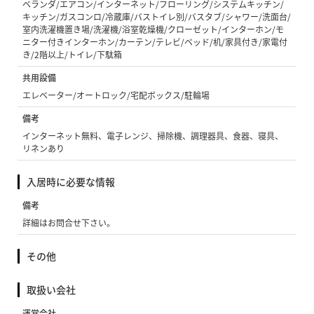
ベランダ/エアコン/インターネット/フローリング/システムキッチン/
キッチン/ガスコンロ/冷蔵庫/バストイレ別/バスタブ/シャワー/洗面台/
室内洗濯機置き場/洗濯機/浴室乾燥機/クローゼット/インターホン/モ
ニター付きインターホン/カーテン/テレビ/ベッド/机/家具付き/家電付
き/2階以上/トイレ/下駄箱
共用設備
エレベーター/オートロック/宅配ボックス/駐輪場
備考
インターネット無料、電子レンジ、掃除機、調理器具、食器、寝具、
リネンあり
入居時に必要な情報
備考
詳細はお問合せ下さい。
その他
取扱い会社
運営会社