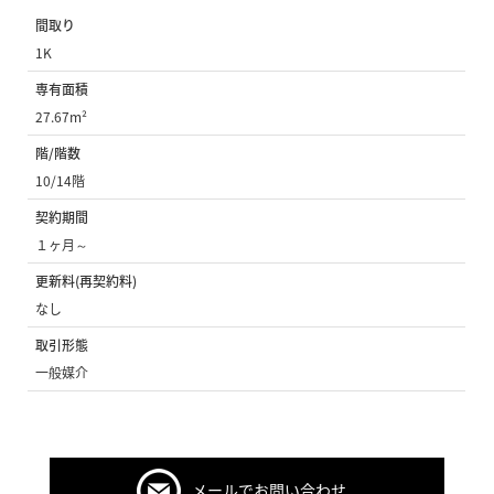
間取り
1K
専有面積
27.67m²
階/階数
10/14階
契約期間
１ヶ月～
更新料(再契約料)
なし
取引形態
一般媒介
メールでお問い合わせ