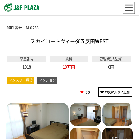
物件番号：
M-0233
スカイコートヴィーダ五反田WEST
部屋番号
賃料
管理費(共益費)
1018
19万円
0円
マンスリー賃貸
マンション
30