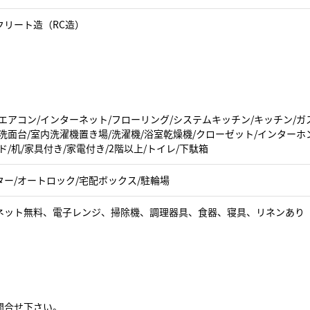
クリート造（RC造）
エアコン/インターネット/フローリング/システムキッチン/キッチン/ガ
洗面台/室内洗濯機置き場/洗濯機/浴室乾燥機/クローゼット/インターホ
ド/机/家具付き/家電付き/2階以上/トイレ/下駄箱
ター/オートロック/宅配ボックス/駐輪場
ネット無料、電子レンジ、掃除機、調理器具、食器、寝具、リネンあり
問合せ下さい。