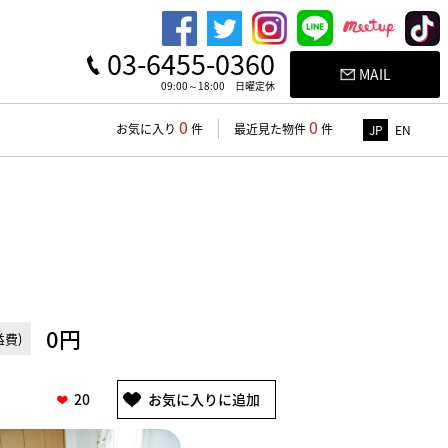
03-6455-0360
MAIL
09:00～18:00 日曜定休
0
0
お気に入り
件
最近見た物件
件
JP
EN
0円
費)
20