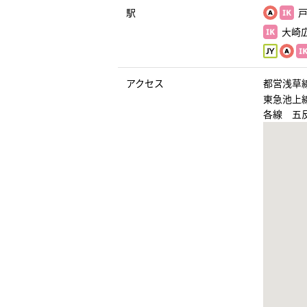
駅
戸
大崎広
アクセス
都営浅草
東急池上
各線 五