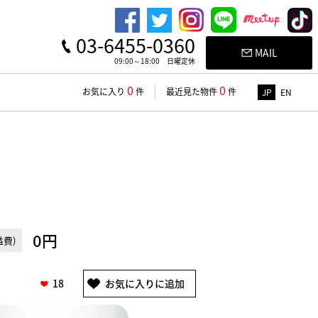
03-6455-0360
MAIL
09:00～18:00 日曜定休
0
0
お気に入り
件
最近見た物件
件
JP
EN
0円
費)
18