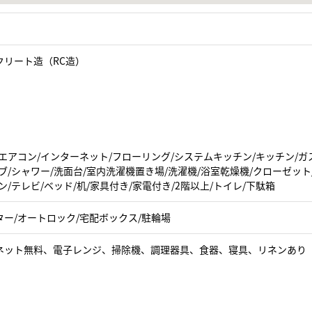
クリート造（RC造）
エアコン/インターネット/フローリング/システムキッチン/キッチン/ガ
ブ/シャワー/洗面台/室内洗濯機置き場/洗濯機/浴室乾燥機/クローゼッ
ン/テレビ/ベッド/机/家具付き/家電付き/2階以上/トイレ/下駄箱
ター/オートロック/宅配ボックス/駐輪場
ネット無料、電子レンジ、掃除機、調理器具、食器、寝具、リネンあり