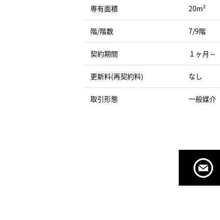
専有面積
20m²
階/階数
7/9階
契約期間
１ヶ月～
更新料(再契約料)
なし
取引形態
一般媒介