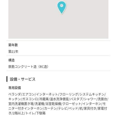
築年数
築21年
構造
鉄筋コンクリート造（RC造）
設備・サービス
専用設備
ベランダ/エアコン/インターネット/フローリング/システムキッチン/
キッチン/ガスコンロ/冷蔵庫/温水洗浄便座/バスタブ/シャワー/洗面台/
室内洗濯機置き場/洗濯機/浴室乾燥機/クローゼット/インターホン/モ
ニター付きインターホン/カーテン/テレビ/ベッド/机/家具付き/家電付
き/2階以上/トイレ/下駄箱