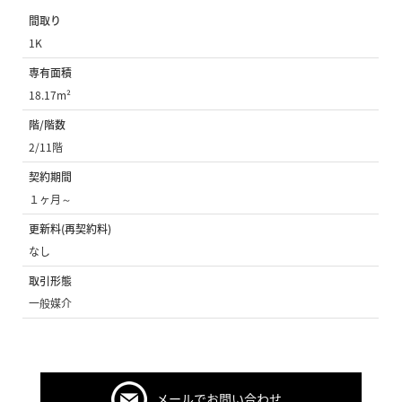
間取り
1K
専有面積
18.17m²
階/階数
2/11階
契約期間
１ヶ月～
更新料(再契約料)
なし
取引形態
一般媒介
メールでお問い合わせ