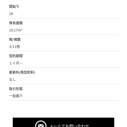
間取り
1K
専有面積
18.17m²
階/階数
3/11階
契約期間
１ヶ月～
更新料(再契約料)
なし
取引形態
一般媒介
メールでお問い合わせ