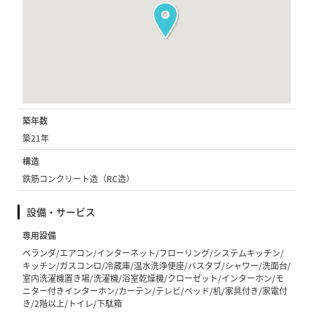
築年数
築21年
構造
鉄筋コンクリート造（RC造）
設備・サービス
専用設備
ベランダ/エアコン/インターネット/フローリング/システムキッチン/
キッチン/ガスコンロ/冷蔵庫/温水洗浄便座/バスタブ/シャワー/洗面台/
室内洗濯機置き場/洗濯機/浴室乾燥機/クローゼット/インターホン/モ
ニター付きインターホン/カーテン/テレビ/ベッド/机/家具付き/家電付
き/2階以上/トイレ/下駄箱