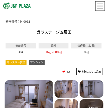
物件番号：
M-0062
ガラステージ五反田
部屋番号
賃料
管理費(共益費)
304
16万7000円
0円
マンスリー賃貸
マンション
42