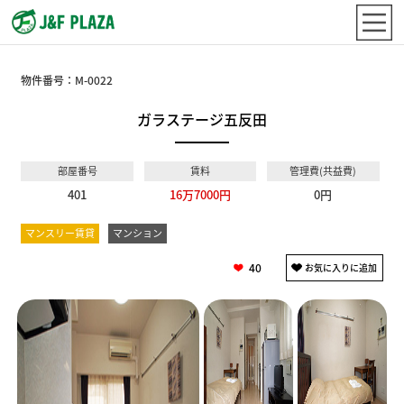
物件番号：
M-0022
ガラステージ五反田
部屋番号
賃料
管理費(共益費)
401
16万7000円
0円
マンスリー賃貸
マンション
40