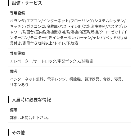
設備・サービス
専用設備
ベランダ/エアコン/インターネット/フローリング/システムキッチン/
キッチン/ガスコンロ/冷蔵庫/バストイレ別/温水洗浄便座/バスタブ/シ
ャワー/洗面台/室内洗濯機置き場/洗濯機/浴室乾燥機/クローゼット/イ
ンターホン/モニター付きインターホン/カーテン/テレビ/ベッド/机/家
具付き/家電付き/2階以上/トイレ/下駄箱
共用設備
エレベーター/オートロック/宅配ボックス/駐輪場
備考
インターネット無料、電子レンジ、掃除機、調理器具、食器、寝具、
リネンあり
入居時に必要な情報
備考
詳細はお問合せ下さい。
その他