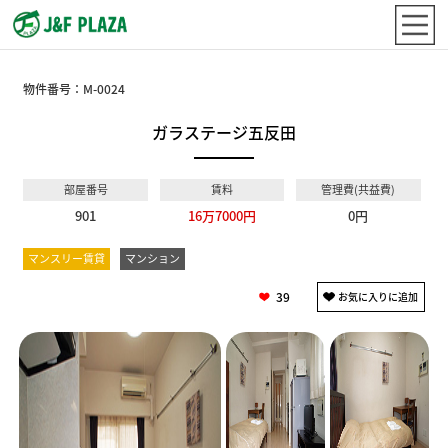
物件番号：
M-0024
ガラステージ五反田
部屋番号
賃料
管理費(共益費)
901
16万7000円
0円
マンスリー賃貸
マンション
39