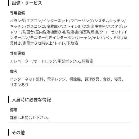
設備・サービス
専用設備
ベランダ/エアコン/インターネット/フローリング/システムキッチン/
キッチン/ガスコンロ/冷蔵庫/バストイレ別/温水洗浄便座/バスタブ/シ
ャワー/洗面台/室内洗濯機置き場/洗濯機/浴室乾燥機/クローゼット/イ
ンターホン/モニター付きインターホン/カーテン/テレビ/ベッド/机/家
具付き/家電付き/2階以上/トイレ/下駄箱
共用設備
エレベーター/オートロック/宅配ボックス/駐輪場
備考
インターネット無料、電子レンジ、掃除機、調理器具、食器、寝具、
リネンあり
入居時に必要な情報
備考
詳細はお問合せ下さい。
その他