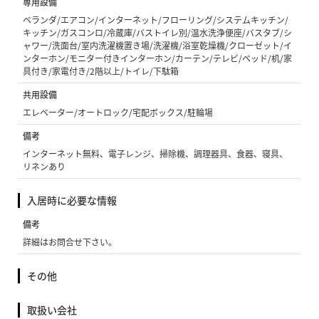
専用設備
ベランダ/エアコン/インターネット/フローリング/システムキッチン/
キッチン/ガスコンロ/冷蔵庫/バストイレ別/温水洗浄便座/バスタブ/シ
ャワー/洗面台/室内洗濯機置き場/洗濯機/浴室乾燥機/クローゼット/イ
ンターホン/モニター付きインターホン/カーテン/テレビ/ベッド/机/家
具付き/家電付き/2階以上/トイレ/下駄箱
共用設備
エレベーター/オートロック/宅配ボックス/駐輪場
備考
インターネット無料、電子レンジ、掃除機、調理器具、食器、寝具、
リネンあり
入居時に必要な情報
備考
詳細はお問合せ下さい。
その他
取扱い会社