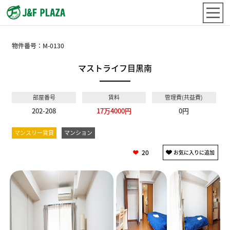
物件番号：
M-0130
マストライフ目黒南
部屋番号
賃料
管理費(共益費)
202-208
17万4000円
0円
マンスリー賃貸
マンション
20