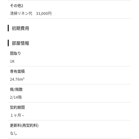
その他2
清掃リネン代 33,000円
初期費用
部屋情報
間取り
1K
専有面積
24.76m²
階/階数
2/14階
契約期間
１ヶ月～
更新料(再契約料)
なし