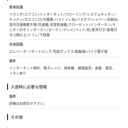
専用設備
ベランダ/エアコン/インターネット/フローリング/システムキッチン/
キッチン/ガスコンロ/冷蔵庫/バストイレ別/バスタブ/シャワー/洗面台/
室内洗濯機置き場/洗濯機/浴室乾燥機/クローゼット/インターホン/モ
ニター付きインターホン/カーテン/テレビ/ベッド/机/家具付き/家電付
き/2階以上/トイレ/下駄箱
共用設備
エレベーター/オートロック/宅配ボックス/駐輪場/バイク置き場
備考
インターネット無料、電子レンジ、掃除機、調理器具、食器、寝具、
リネンあり
入居時に必要な情報
備考
詳細はお問合せ下さい。
その他