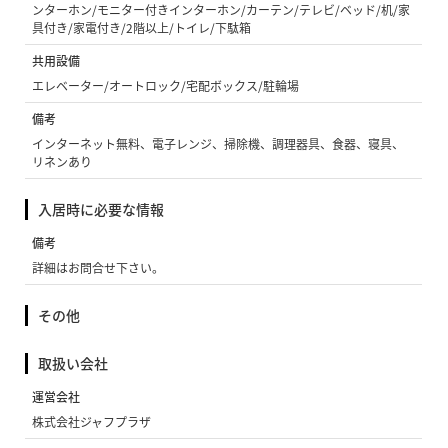
ンターホン/モニター付きインターホン/カーテン/テレビ/ベッド/机/家
具付き/家電付き/2階以上/トイレ/下駄箱
共用設備
エレベーター/オートロック/宅配ボックス/駐輪場
備考
インターネット無料、電子レンジ、掃除機、調理器具、食器、寝具、
リネンあり
入居時に必要な情報
備考
詳細はお問合せ下さい。
その他
取扱い会社
運営会社
株式会社ジャフプラザ