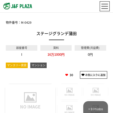
物件番号：
M-0429
ステージグランデ蒲田
部屋番号
賃料
管理費(共益費)
I
16万1000円
0円
マンスリー賃貸
マンション
30
+ 9 Photos