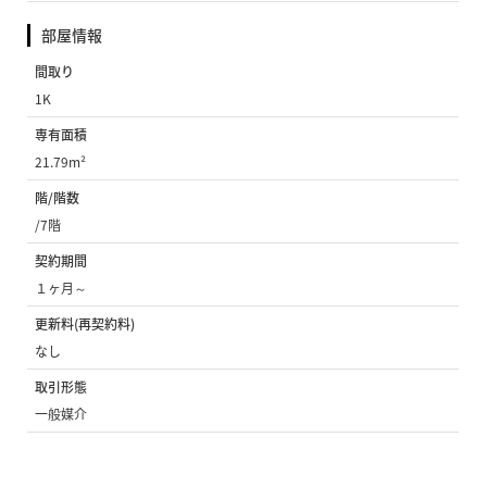
部屋情報
間取り
1K
専有面積
21.79m²
階/階数
/7階
契約期間
１ヶ月～
更新料(再契約料)
なし
取引形態
一般媒介