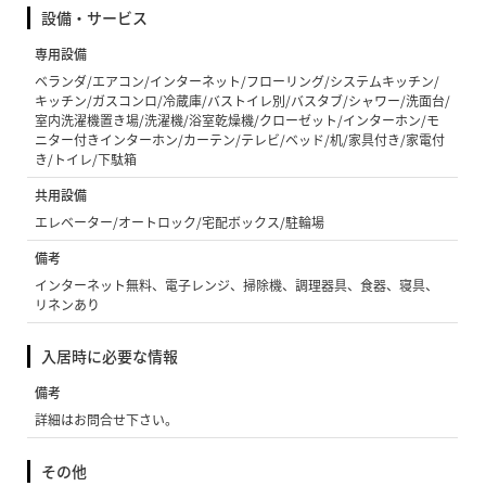
設備・サービス
専用設備
ベランダ/エアコン/インターネット/フローリング/システムキッチン/
キッチン/ガスコンロ/冷蔵庫/バストイレ別/バスタブ/シャワー/洗面台/
室内洗濯機置き場/洗濯機/浴室乾燥機/クローゼット/インターホン/モ
ニター付きインターホン/カーテン/テレビ/ベッド/机/家具付き/家電付
き/トイレ/下駄箱
共用設備
エレベーター/オートロック/宅配ボックス/駐輪場
備考
インターネット無料、電子レンジ、掃除機、調理器具、食器、寝具、
リネンあり
入居時に必要な情報
備考
詳細はお問合せ下さい。
その他