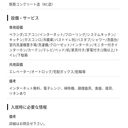
鉄筋コンクリート造（RC造）
設備・サービス
専用設備
ベランダ/エアコン/インターネット/フローリング/システムキッチン/
キッチン/ガスコンロ/冷蔵庫/バストイレ別/バスタブ/シャワー/洗面台/
室内洗濯機置き場/洗濯機/クローゼット/インターホン/モニター付きイ
ンターホン/カーテン/テレビ/ベッド/机/家具付き/家電付き/2階以上/ト
イレ/下駄箱
共用設備
エレベーター/オートロック/宅配ボックス/駐輪場
備考
インターネット無料、電子レンジ、掃除機、調理器具、食器、寝具、
リネンあり
入居時に必要な情報
備考
詳細はお問合せ下さい。