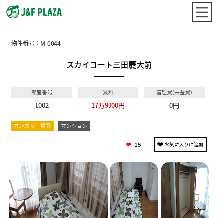
物件番号：
M-0044
スカイコート三田慶大前
部屋番号
賃料
管理費(共益費)
1002
17万9000円
0円
マンスリー賃貸
マンション
15