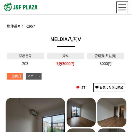
物件番号：
I-2957
MELDIA八広Ⅴ
部屋番号
賃料
管理費(共益費)
203
7万3000円
3000円
一般賃貸
アパート
47