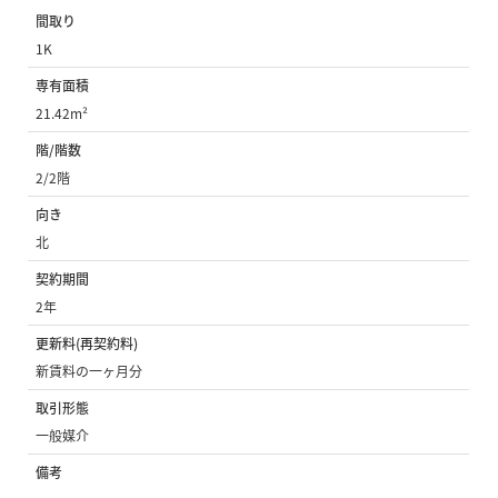
間取り
1K
専有面積
21.42m²
階/階数
2/2階
向き
北
契約期間
2年
更新料(再契約料)
新賃料の一ヶ月分
取引形態
一般媒介
備考