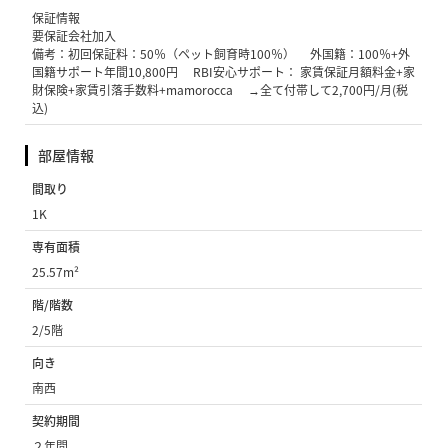
保証情報
要保証会社加入
備考：初回保証料：50％（ペット飼育時100％） 外国籍：100％+外
国籍サポート年間10,800円 RBI安心サポート： 家賃保証月額料金+家
財保険+家賃引落手数料+mamorocca →全て付帯して2,700円/月(税
込)
部屋情報
間取り
1K
専有面積
25.57m²
階/階数
2/5階
向き
南西
契約期間
２年間