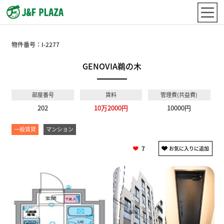
物件番号：
I-2277
GENOVIA鵜の木
部屋番号
賃料
管理費(共益費)
202
10万2000円
10000円
一般賃貸
マンション
7