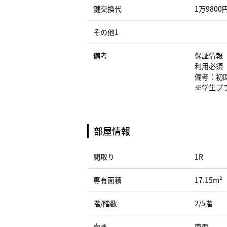
鍵交換代
1万9800
その他1
備考
保証情報
利用必須
備考：初回
※学生プラ
部屋情報
間取り
1R
専有面積
17.15m²
階/階数
2/5階
向き
南西