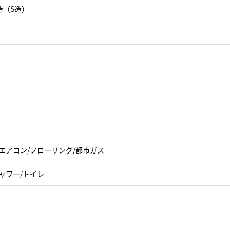
造（S造）
エアコン/フローリング/都市ガス
ャワー/トイレ