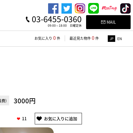
03-6455-0360
MAIL
09:00～18:00 日曜定休
0
0
お気に入り
件
最近見た物件
件
JP
EN
3000円
費)
11