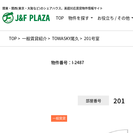
関東・関西(東京・大阪など)のシェアハウス。英語対応賃貸物件情報サイト
TOP
物件を探す
お役立ち / その他
TOP
>
一般賃貸紹介
>
TOWASKY尾久
> 201号室
物件番号：
I-2487
201
部屋番号
一般賃貸