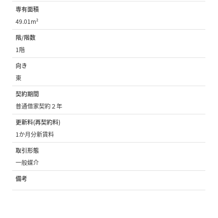
専有面積
49.01m²
階/階数
1階
向き
東
契約期間
普通借家契約２年
更新料(再契約料)
1か月分新賃料
取引形態
一般媒介
備考