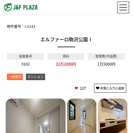
物件番号：
I-2143
エルファーロ駒沢公園Ⅰ
部屋番号
賃料
管理費(共益費)
0102
22万2000円
1万5000円
一般賃貸
マンション
127