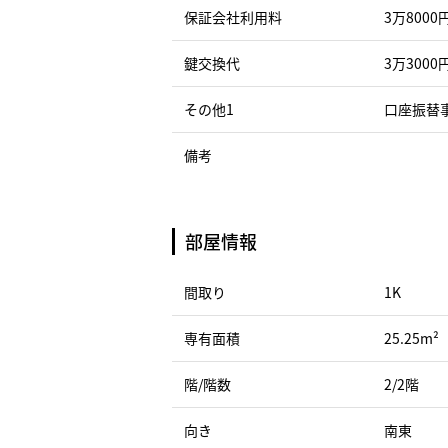
保証会社利用料
3万8000
鍵交換代
3万3000
その他1
口座振替事
備考
部屋情報
間取り
1K
専有面積
25.25m²
階/階数
2/2階
向き
南東