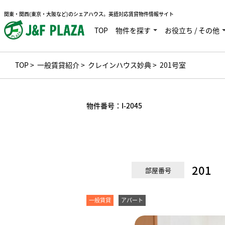
関東・関西(東京・大阪など)のシェアハウス。英語対応賃貸物件情報サイト
TOP
物件を探す
お役立ち / その他
TOP
>
一般賃貸紹介
>
クレインハウス妙典
> 201号室
物件番号：
I-2045
201
部屋番号
一般賃貸
アパート