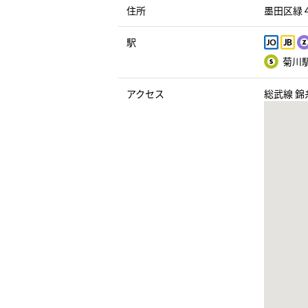
住所
墨田区緑４
駅
菊川駅
アクセス
総武線 錦