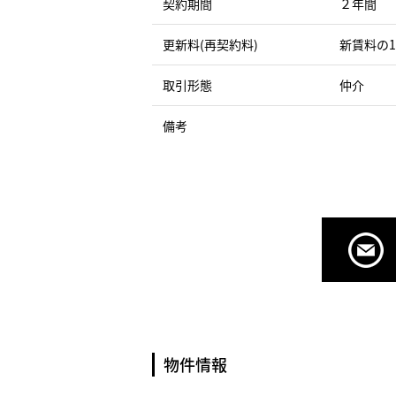
契約期間
２年間
更新料(再契約料)
新賃料の
取引形態
仲介
備考
物件情報