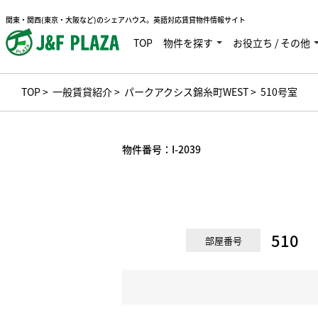
関東・関西(東京・大阪など)のシェアハウス。英語対応賃貸物件情報サイト
TOP
物件を探す
お役立ち / その他
TOP
>
一般賃貸紹介
>
パークアクシス錦糸町WEST
> 510号室
物件番号：
I-2039
510
部屋番号