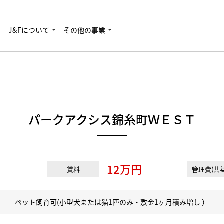
J&Fについて
その他の事業
パークアクシス錦糸町ＷＥＳＴ
12万円
賃料
管理費(共益
ペット飼育可(小型犬または猫1匹のみ・敷金1ヶ月積み増し ）