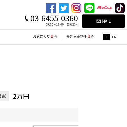
03-6455-0360
MAIL
09:00～18:00 日曜定休
0
0
お気に入り
件
最近見た物件
件
JP
EN
2万円
費)