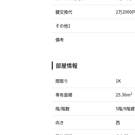
鍵交換代
2万2000
その他1
備考
部屋情報
間取り
1K
専有面積
25.36m²
階/階数
5階/9階
向き
西