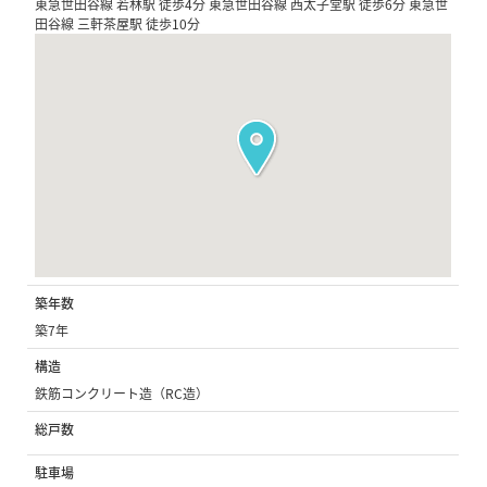
東急世田谷線 若林駅 徒歩4分 東急世田谷線 西太子堂駅 徒歩6分 東急世
田谷線 三軒茶屋駅 徒歩10分
築年数
築7年
構造
鉄筋コンクリート造（RC造）
総戸数
駐車場