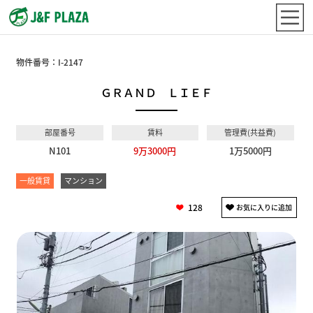
物件番号：
I-2147
ＧＲＡＮＤ ＬＩＥＦ
部屋番号
賃料
管理費(共益費)
N101
9万3000円
1万5000円
一般賃貸
マンション
128