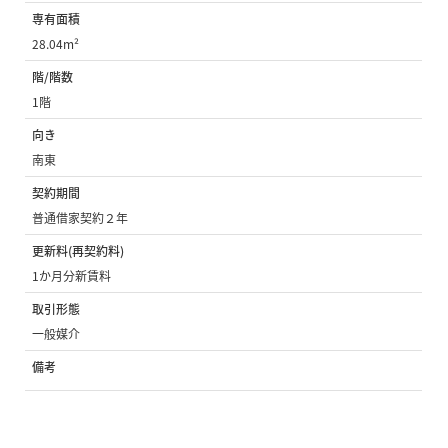
専有面積
28.04m²
階/階数
1階
向き
南東
契約期間
普通借家契約２年
更新料(再契約料)
1か月分新賃料
取引形態
一般媒介
備考