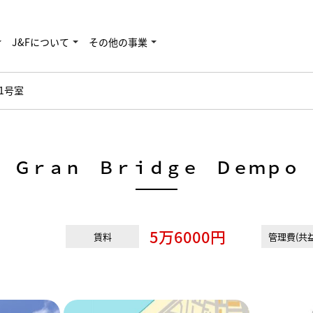
J&Fについて
その他の事業
01号室
Ｇｒａｎ Ｂｒｉｄｇｅ Ｄｅｍｐｏ
5万6000円
賃料
管理費(共益