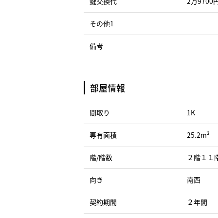
鍵交換代
2万9700
その他1
備考
部屋情報
間取り
1K
専有面積
25.2m²
階/階数
２階１１
向き
南西
契約期間
２年間