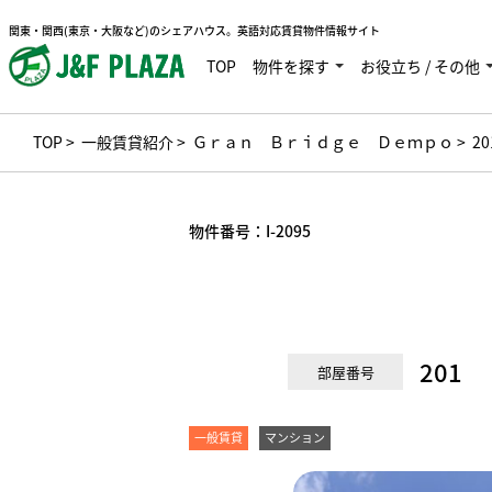
関東・関西(東京・大阪など)のシェアハウス。英語対応賃貸物件情報サイト
TOP
物件を探す
お役立ち / その他
TOP
>
一般賃貸紹介
>
Ｇｒａｎ Ｂｒｉｄｇｅ Ｄｅｍｐｏ
> 2
物件番号：
I-2095
201
部屋番号
一般賃貸
マンション