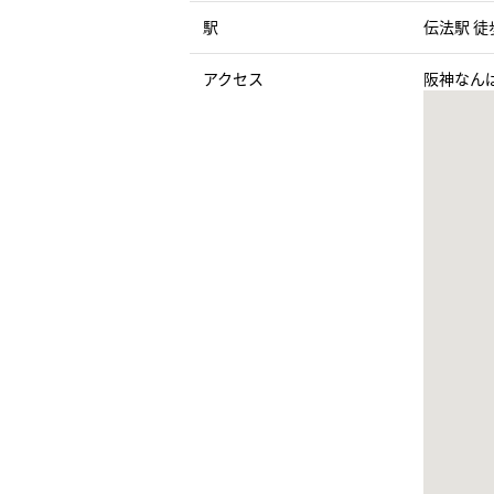
駅
伝法駅 徒
アクセス
阪神なんば