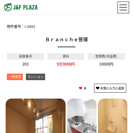
物件番号：
I-2691
Ｂｒａｎｃｈｅ笹塚
部屋番号
賃料
管理費(共益費)
203
9万9000円
10000円
一般賃貸
マンション
4