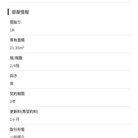
部屋情報
間取り
1R
専有面積
21.35m²
階/階数
2/4階
向き
東
契約期間
2年
更新料(再契約料)
1ヶ月
取引形態
一般媒介