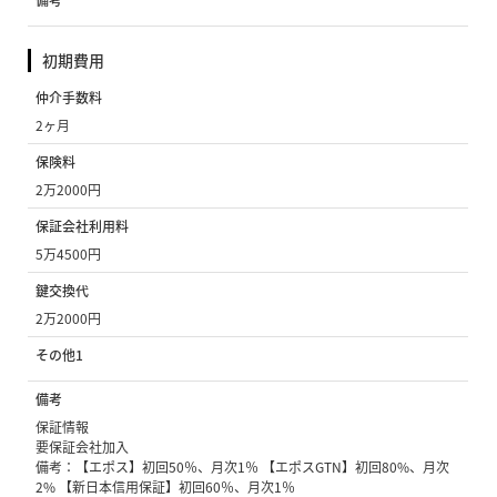
備考
初期費用
仲介手数料
2ヶ月
保険料
2万2000円
保証会社利用料
5万4500円
鍵交換代
2万2000円
その他1
備考
保証情報
要保証会社加入
備考：【エポス】初回50％、月次1％ 【エポスGTN】初回80%、月次
2% 【新日本信用保証】初回60％、月次1％