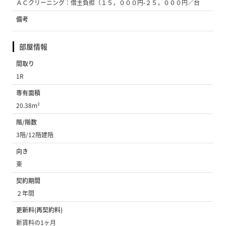
ＡＣクリーニング：借主負担（１５，０００円‐２５，０００円／台
備考
部屋情報
間取り
1R
専有面積
20.38m²
階/階数
3階/12階建階
向き
東
契約期間
２年間
更新料(再契約料)
新賃料の1ヶ月