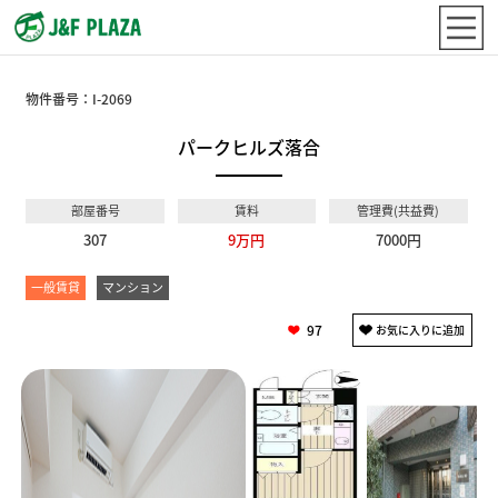
物件番号：
I-2069
パークヒルズ落合
部屋番号
賃料
管理費(共益費)
307
9万円
7000円
一般賃貸
マンション
97