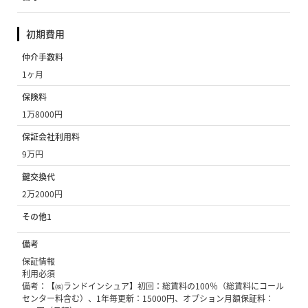
初期費用
仲介手数料
1ヶ月
保険料
1万8000円
保証会社利用料
9万円
鍵交換代
2万2000円
その他1
備考
保証情報
利用必須
備考：【㈱ランドインシュア】初回：総賃料の100％（総賃料にコール
センター料含む）、1年毎更新：15000円、オプション月額保証料：