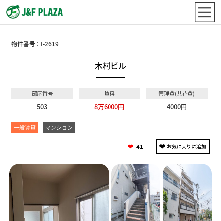
物件番号：
I-2619
木村ビル
部屋番号
賃料
管理費(共益費)
503
8万6000円
4000円
一般賃貸
マンション
41