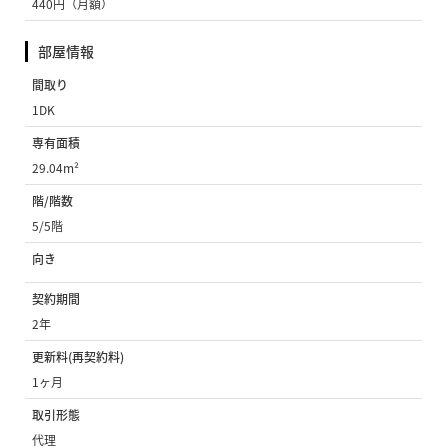
440円（月額）
部屋情報
間取り
1DK
専有面積
29.04m²
階/階数
5/5階
向き
契約期間
2年
更新料(再契約料)
1ヶ月
取引形態
代理