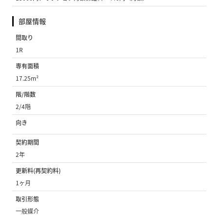
部屋情報
間取り
1R
専有面積
17.25m²
階/階数
2/4階
向き
契約期間
2年
更新料(再契約料)
1ヶ月
取引形態
一般媒介