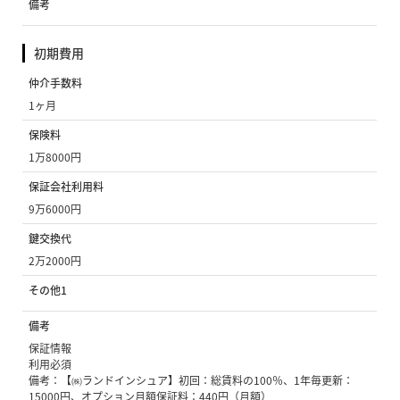
備考
初期費用
仲介手数料
1ヶ月
保険料
1万8000円
保証会社利用料
9万6000円
鍵交換代
2万2000円
その他1
備考
保証情報
利用必須
備考：【㈱ランドインシュア】初回：総賃料の100％、1年毎更新：
15000円、オプション月額保証料：440円（月額）