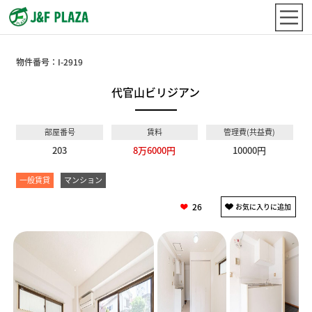
物件番号：
I-2919
代官山ビリジアン
部屋番号
賃料
管理費(共益費)
203
8万6000円
10000円
一般賃貸
マンション
26