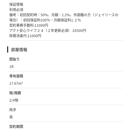
保証情報
利用必須
備考：初回契約時：50%、月額：1.2%、外国籍の方（ジェイリースの
場合）：初回保証料100％・月額保証料1.２％
契約事務手数料:11000円
アクト安心ライフ２４（２年更新必須）:16500円
除菌消毒代:11000円
部屋情報
間取り
1R
専有面積
17.67m²
階/階数
2/4階
向き
南
契約期間