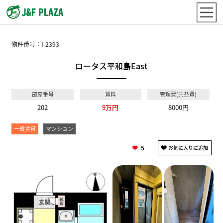
物件番号：
I-2393
ロータス平和島East
部屋番号
賃料
管理費(共益費)
202
9万円
8000円
一般賃貸
マンション
5