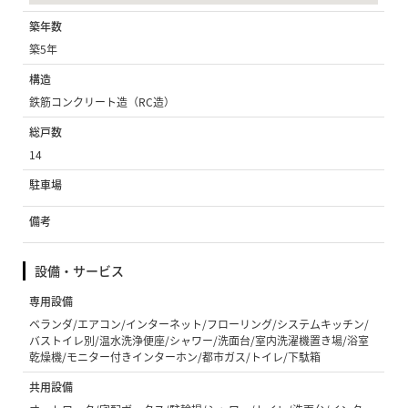
築年数
築5年
構造
鉄筋コンクリート造（RC造）
総戸数
14
駐車場
備考
設備・サービス
専用設備
ベランダ/エアコン/インターネット/フローリング/システムキッチン/
バストイレ別/温水洗浄便座/シャワー/洗面台/室内洗濯機置き場/浴室
乾燥機/モニター付きインターホン/都市ガス/トイレ/下駄箱
共用設備