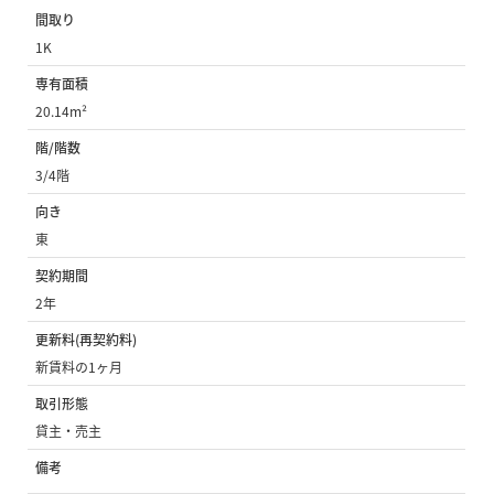
間取り
1K
専有面積
20.14m²
階/階数
3/4階
向き
東
契約期間
2年
更新料(再契約料)
新賃料の1ヶ月
取引形態
貸主・売主
備考