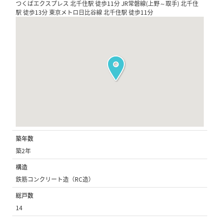
つくばエクスプレス 北千住駅 徒歩11分 JR常磐線(上野～取手) 北千住
駅 徒歩13分 東京メトロ日比谷線 北千住駅 徒歩11分
築年数
築2年
構造
鉄筋コンクリート造（RC造）
総戸数
14