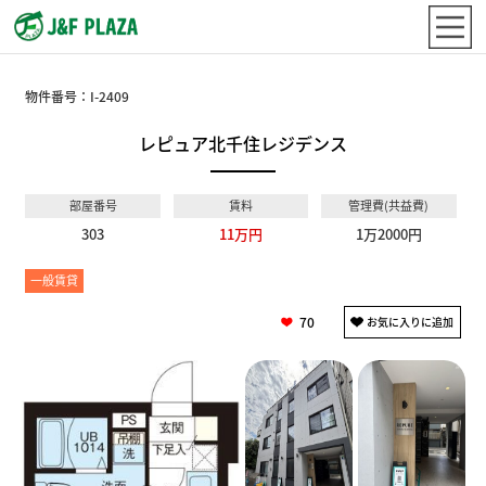
物件番号：
I-2409
レピュア北千住レジデンス
部屋番号
賃料
管理費(共益費)
303
11万円
1万2000円
一般賃貸
70