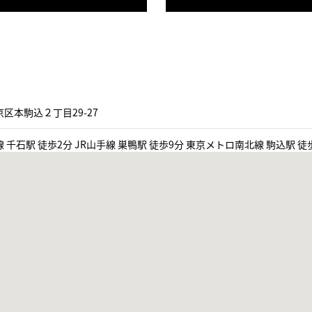
区本駒込２丁目29-27
 千石駅 徒歩2分 JR山手線 巣鴨駅 徒歩9分 東京メトロ南北線 駒込駅 徒