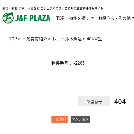
関東・関西(東京・大阪など)のシェアハウス。英語対応賃貸物件情報サイト
TOP
物件を探す
お役立ち / その他
TOP
>
一般賃貸紹介
>
レニール本駒込
> 404号室
物件番号：
I-2265
404
部屋番号
一般賃貸
マンション