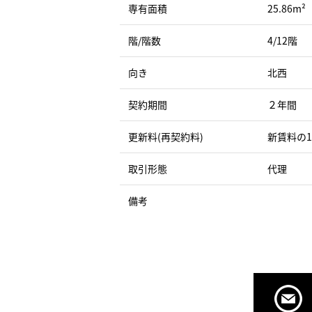
専有面積
25.86m²
階/階数
4/12階
向き
北西
契約期間
２年間
更新料(再契約料)
新賃料の
取引形態
代理
備考