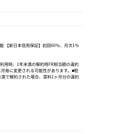
可能 【新日本信用保証】初回60％、月次1％
FR利用時、1年未満の解約時FR相当額の違約
は月毎に変更される可能性があります。■駐
未満で解約された場合、賃料1ヶ月分の違約