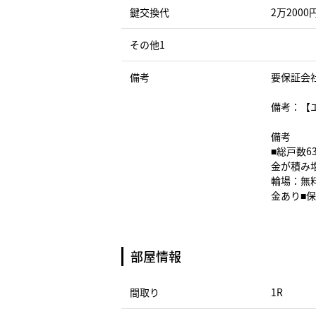
鍵交換代
2万2000
その他1
備考
要保証会
備考：【エ
備考
■総戸数6
金が積み
輪場：無
金あり■
部屋情報
間取り
1R