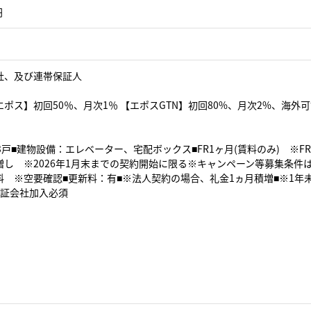
円
社、及び連帯保証人
ポス】初回50％、月次1％ 【エポスGTN】初回80%、月次2%、海外
3戸■建物設備：エレベーター、宅配ボックス■FR1ヶ月(賃料のみ) ※
増し ※2026年1月末までの契約開始に限る※キャンペーン等募集条件
料 ※空要確認■更新料：有■※法人契約の場合、礼金1ヵ月積増■※1年
保証会社加入必須