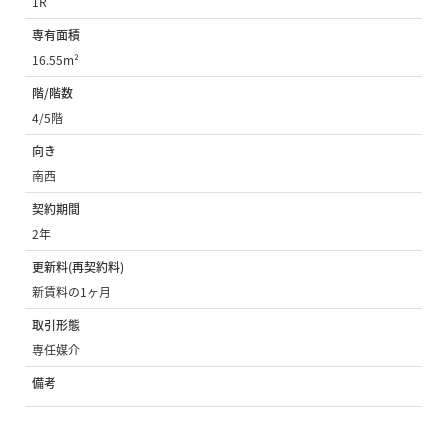
1R
専有面積
16.55m²
階/階数
4/5階
向き
南西
契約期間
2年
更新料(再契約料)
新賃料の1ヶ月
取引形態
専任媒介
備考