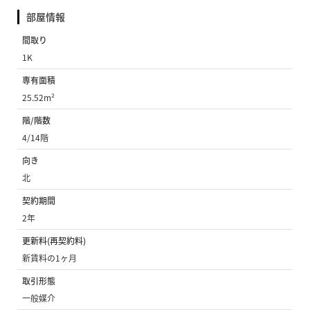
部屋情報
間取り
1K
専有面積
25.52m²
階/階数
4/14階
向き
北
契約期間
2年
更新料(再契約料)
新賃料の1ヶ月
取引形態
一般媒介