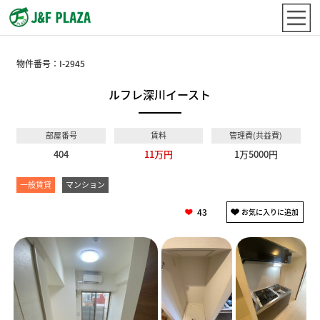
物件番号：
I-2945
ルフレ深川イースト
部屋番号
賃料
管理費(共益費)
404
11万円
1万5000円
一般賃貸
マンション
43