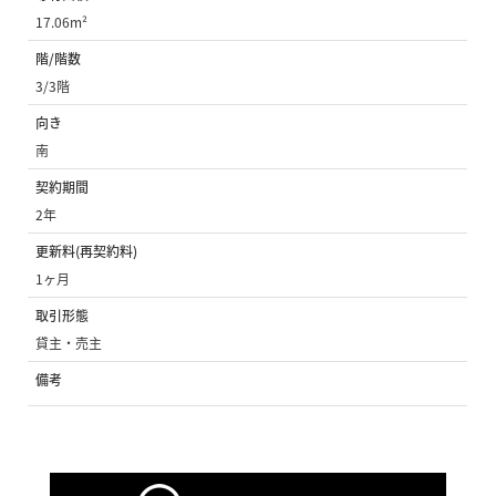
17.06m²
階/階数
3/3階
向き
南
契約期間
2年
更新料(再契約料)
1ヶ月
取引形態
貸主・売主
備考