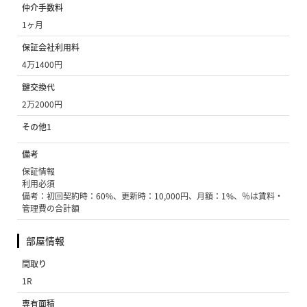
仲介手数料
1ヶ月
保証会社利用料
4万1400円
鍵交換代
2万2000円
その他1
備考
保証情報
利用必須
備考：初回契約時：60%、更新時：10,000円、月額：1%、％は賃料・
管理費の合計額
部屋情報
間取り
1R
専有面積