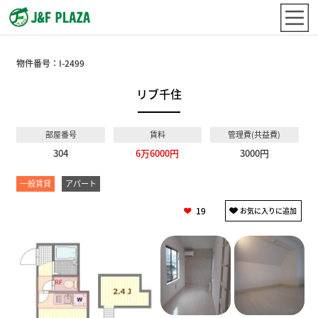
物件番号：
I-2499
リブ千住
部屋番号
賃料
管理費(共益費)
304
6万6000円
3000円
一般賃貸
アパート
19