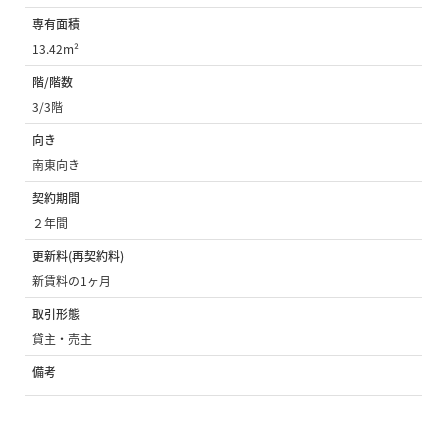
専有面積
13.42m²
階/階数
3/3階
向き
南東向き
契約期間
２年間
更新料(再契約料)
新賃料の1ヶ月
取引形態
貸主・売主
備考