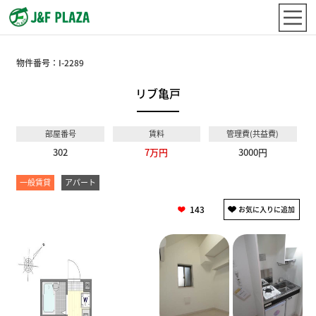
物件番号：
I-2289
リブ亀戸
部屋番号
賃料
管理費(共益費)
302
7万円
3000円
一般賃貸
アパート
143