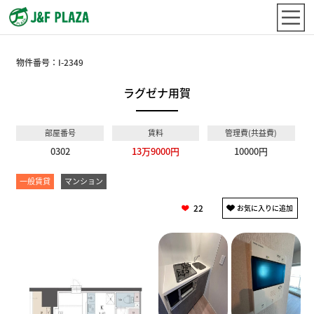
物件番号：
I-2349
ラグゼナ用賀
部屋番号
賃料
管理費(共益費)
0302
13万9000円
10000円
一般賃貸
マンション
22