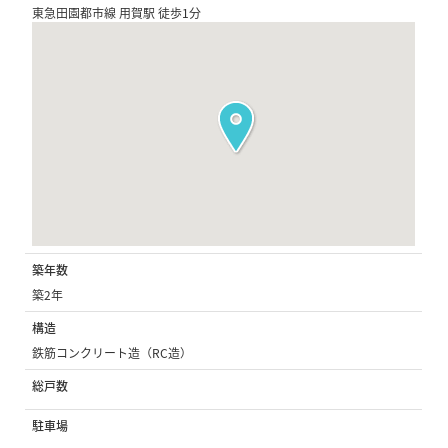
東急田園都市線 用賀駅 徒歩1分
築年数
築2年
構造
鉄筋コンクリート造（RC造）
総戸数
駐車場