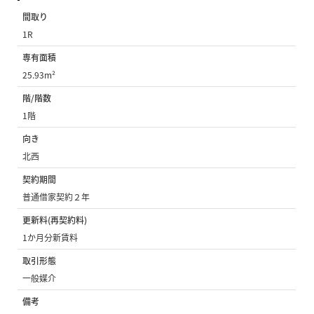
間取り
1R
専有面積
25.93m²
階/階数
1階
向き
北西
契約期間
普通借家契約２年
更新料(再契約料)
1か月分新賃料
取引形態
一般媒介
備考